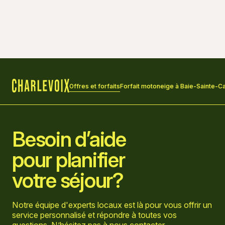
Offres et forfaits
Forfait motoneige à Baie-Sainte-Ca
Accueil
Besoin d’aide
pour planifier
votre séjour?
Notre équipe d'experts locaux est là pour vous offrir un
service personnalisé et répondre à toutes vos