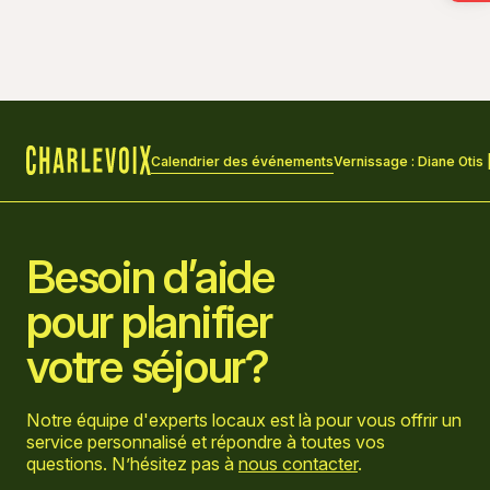
Calendrier des événements
Vernissage : Diane Otis
Accueil
Besoin d’aide
pour planifier
votre séjour?
Notre équipe d'experts locaux est là pour vous offrir un
service personnalisé et répondre à toutes vos
questions. N’hésitez pas à
nous contacter
.