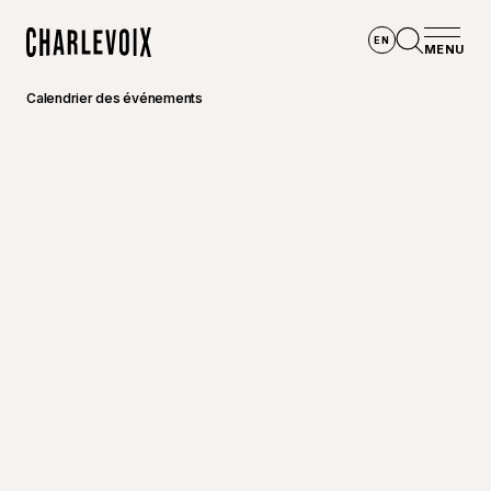
Aller au contenu principal
EN
MENU
Accueil
Ouvrir la
Calendrier des événements
©
Ville 