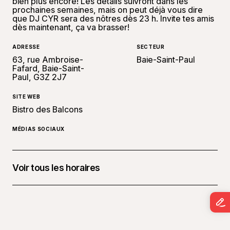
bien plus encore! Les détails suivront dans les
prochaines semaines, mais on peut déjà vous dire
que DJ CYR sera des nôtres dès 23 h. Invite tes amis
dès maintenant, ça va brasser!
ADRESSE
SECTEUR
63, rue Ambroise-
Baie-Saint-Paul
Fafard, Baie-Saint-
Paul, G3Z 2J7
SITE WEB
Bistro des Balcons
MÉDIAS SOCIAUX
Voir tous les horaires
31 décembre 2025 à 21 h 00