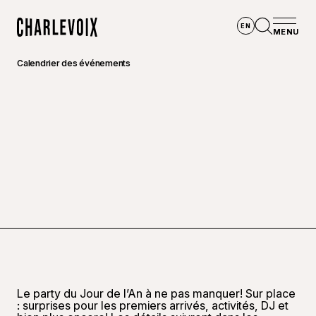
Aller au contenu principal
EN
MENU
Accueil
Ouvrir la
Calendrier des événements
Le party du Jour de l’An à ne pas manquer! Sur place
: surprises pour les premiers arrivés, activités, DJ et