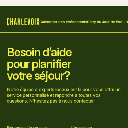
Calendrier des événements
Party du Jour de l'An - 
Accueil
Besoin d’aide
pour planifier
votre séjour?
Notre équipe d'experts locaux est là pour vous offrir un
service personnalisé et répondre à toutes vos
questions. N’hésitez pas à
nous contacter
.
Aller sur la page Facebook
Aller sur la page LinkedIn
Aller sur la page Instagram
Aller sur la page YouTube
Entreprises de services
L'organisme