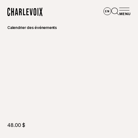
Aller au contenu principal
EN
MENU
Accueil
Ouvrir la
Calendrier des événements
48.00 $
©
Guy Co