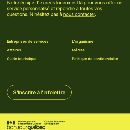
Notre équipe d'experts locaux est là pour vous offrir un
service personnalisé et répondre à toutes vos
questions. N’hésitez pas à
nous contacter
.
Aller sur la page Facebook
Aller sur la page LinkedIn
Aller sur la page Instagram
Aller sur la page YouTube
Entreprises de services
L'organisme
Affaires
Médias
Guide touristique
Politique de confidentialité
S'inscrire à l'infolettre
S'inscrire à l'infolettre