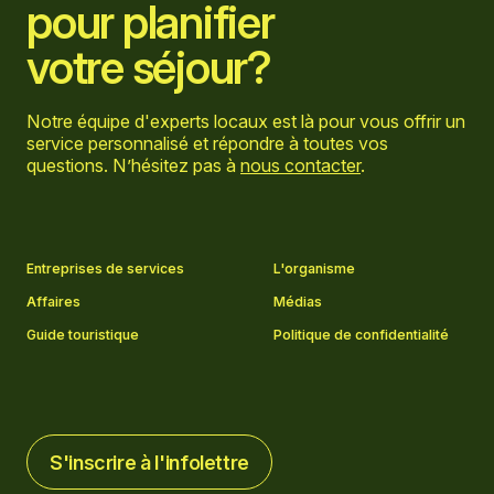
pour planifier
votre séjour?
Notre équipe d'experts locaux est là pour vous offrir un
service personnalisé et répondre à toutes vos
questions. N’hésitez pas à
nous contacter
.
Aller sur la page Facebook
Aller sur la page LinkedIn
Aller sur la page Instagram
Aller sur la page YouTube
Entreprises de services
L'organisme
Affaires
Médias
Guide touristique
Politique de confidentialité
S'inscrire à l'infolettre