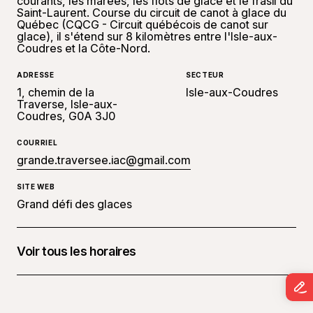
courants, les marées, les flots de glace et le frasil du
Saint-Laurent. Course du circuit de canot à glace du
Québec (CQCG - Circuit québécois de canot sur
glace), il s'étend sur 8 kilomètres entre l'Isle-aux-
Coudres et la Côte-Nord.
ADRESSE
SECTEUR
1, chemin de la
Isle-aux-Coudres
Traverse, Isle-aux-
Coudres, G0A 3J0
COURRIEL
grande.traversee.iac@gmail.com
SITE WEB
Grand défi des glaces
Voir tous les horaires
14 février 2026 à 12 h 30 - 14 h 00