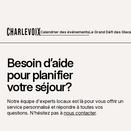
Calendrier des événements
Le Grand Défi des Glac
Accueil
Besoin d’aide
pour planifier
votre séjour?
Notre équipe d'experts locaux est là pour vous offrir un
service personnalisé et répondre à toutes vos
questions. N’hésitez pas à
nous contacter
.
Aller sur la page Facebook
Aller sur la page LinkedIn
Aller sur la page Instagram
Aller sur la page YouTube