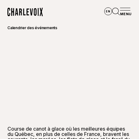
Aller au contenu principal
EN
MENU
Accueil
Ouvrir la
Calendrier des événements
Course de canot à glace où les meilleures équipes
du Québec, en plus de celles de France, bravent les