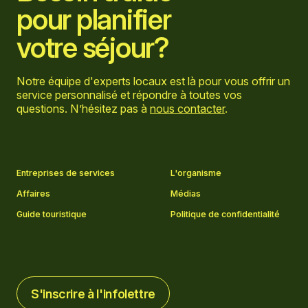
pour planifier
votre séjour?
Notre équipe d'experts locaux est là pour vous offrir un
service personnalisé et répondre à toutes vos
questions. N’hésitez pas à
nous contacter
.
Aller sur la page Facebook
Aller sur la page LinkedIn
Aller sur la page Instagram
Aller sur la page YouTube
Entreprises de services
L'organisme
Affaires
Médias
Guide touristique
Politique de confidentialité
S'inscrire à l'infolettre