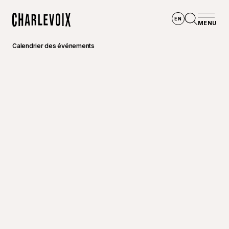
Aller au contenu principal
EN
MENU
Accueil
Ouvrir la
Calendrier des événements