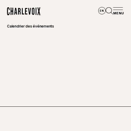
Aller au contenu principal
EN
MENU
Accueil
Ouvrir la
Calendrier des événements