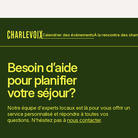
Calendrier des événements
À la rencontre des cham
Accueil
Besoin d’aide
pour planifier
votre séjour?
Notre équipe d'experts locaux est là pour vous offrir un
service personnalisé et répondre à toutes vos
questions. N’hésitez pas à
nous contacter
.
Aller sur la page Facebook
Aller sur la page LinkedIn
Aller sur la page Instagram
Aller sur la page YouTube