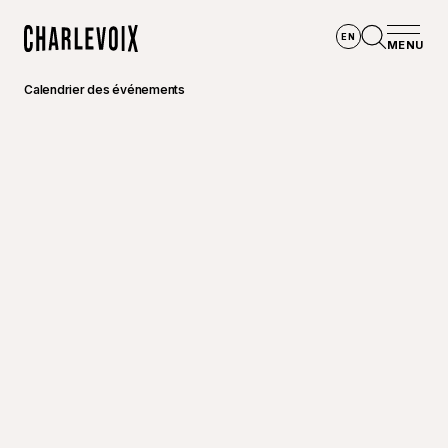
Aller au contenu principal
EN
MENU
Accueil
Ouvrir la
Calendrier des événements