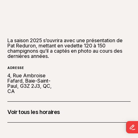
©
Touris
La saison 2025 s’ouvrira avec une présentation de
Pat Reduron, mettant en vedette 120 à 150
champignons qu’il a captés en photo au cours des
dernières années.
ADRESSE
4, Rue Ambroise
Fafard, Baie-Saint-
Paul, G3Z 2J3, QC,
CA
Voir tous les horaires
24 avril 2025 à 19 h 00 - 24 21 h 00