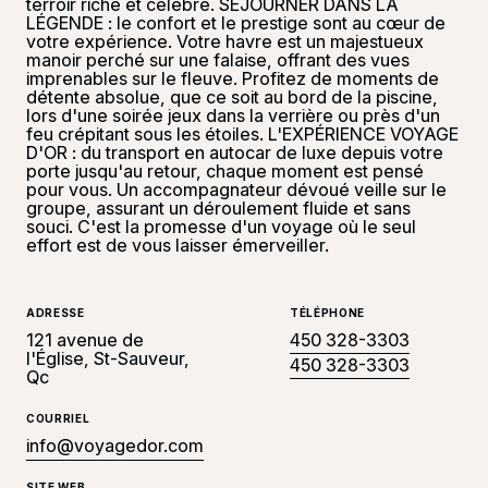
terroir riche et célèbre. SÉJOURNER DANS LA
LÉGENDE : le confort et le prestige sont au cœur de
votre expérience. Votre havre est un majestueux
manoir perché sur une falaise, offrant des vues
imprenables sur le fleuve. Profitez de moments de
détente absolue, que ce soit au bord de la piscine,
lors d'une soirée jeux dans la verrière ou près d'un
feu crépitant sous les étoiles. L'EXPÉRIENCE VOYAGE
D'OR : du transport en autocar de luxe depuis votre
porte jusqu'au retour, chaque moment est pensé
pour vous. Un accompagnateur dévoué veille sur le
groupe, assurant un déroulement fluide et sans
souci. C'est la promesse d'un voyage où le seul
effort est de vous laisser émerveiller.
ADRESSE
TÉLÉPHONE
121 avenue de
450 328-3303
l'Église, St-Sauveur,
450 328-3303
Qc
COURRIEL
info@voyagedor.com
SITE WEB