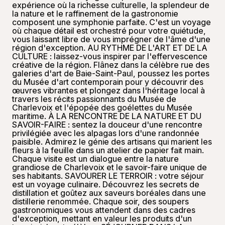
expérience où la richesse culturelle, la splendeur de
la nature et le raffinement de la gastronomie
composent une symphonie parfaite. C'est un voyage
où chaque détail est orchestré pour votre quiétude,
vous laissant libre de vous imprégner de l'âme d'une
région d'exception. AU RYTHME DE L'ART ET DE LA
CULTURE : laissez-vous inspirer par l'effervescence
créative de la région. Flânez dans la célèbre rue des
galeries d'art de Baie-Saint-Paul, poussez les portes
du Musée d'art contemporain pour y découvrir des
œuvres vibrantes et plongez dans l'héritage local à
travers les récits passionnants du Musée de
Charlevoix et l'épopée des goélettes du Musée
maritime. À LA RENCONTRE DE LA NATURE ET DU
SAVOIR-FAIRE : sentez la douceur d'une rencontre
privilégiée avec les alpagas lors d'une randonnée
paisible. Admirez le génie des artisans qui marient les
fleurs à la feuille dans un atelier de papier fait main.
Chaque visite est un dialogue entre la nature
grandiose de Charlevoix et le savoir-faire unique de
ses habitants. SAVOURER LE TERROIR : votre séjour
est un voyage culinaire. Découvrez les secrets de
distillation et goûtez aux saveurs boréales dans une
distillerie renommée. Chaque soir, des soupers
gastronomiques vous attendent dans des cadres
d'exception, mettant en valeur les produits d'un