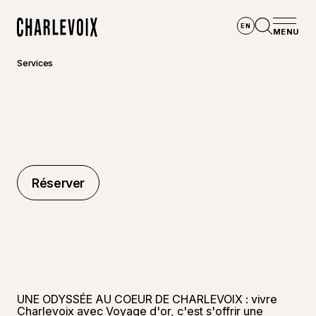
Aller au contenu principal
EN
MENU
Accueil
Ouvrir la
Services
Réserver
Réserver
UNE ODYSSÉE AU COEUR DE CHARLEVOIX : vivre
Charlevoix avec Voyage d'or, c'est s'offrir une