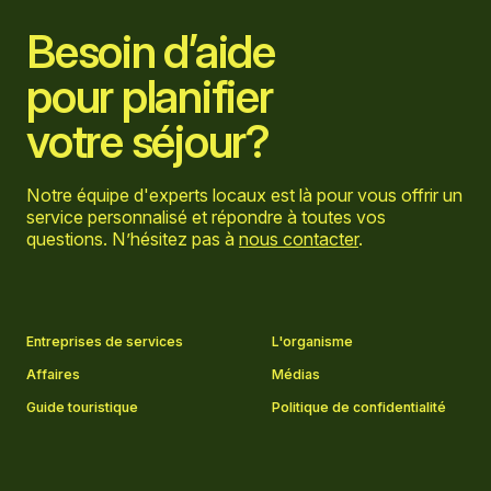
Besoin d’aide
pour planifier
votre séjour?
Notre équipe d'experts locaux est là pour vous offrir un
service personnalisé et répondre à toutes vos
questions. N’hésitez pas à
nous contacter
.
Aller sur la page Facebook
Aller sur la page LinkedIn
Aller sur la page Instagram
Aller sur la page YouTube
Entreprises de services
L'organisme
Affaires
Médias
Guide touristique
Politique de confidentialité