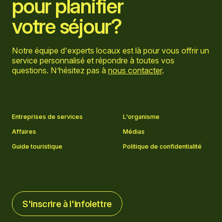
pour planifier
votre séjour?
Notre équipe d'experts locaux est là pour vous offrir un
service personnalisé et répondre à toutes vos
questions. N’hésitez pas à
nous contacter
.
Aller sur la page Facebook
Aller sur la page LinkedIn
Aller sur la page Instagram
Aller sur la page YouTube
Entreprises de services
L'organisme
Affaires
Médias
Guide touristique
Politique de confidentialité
S'inscrire à l'infolettre
S'inscrire à l'infolettre