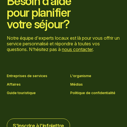
Besoin d’aide
pour planifier
votre séjour?
Notre équipe d'experts locaux est là pour vous offrir un
service personnalisé et répondre à toutes vos
questions. N’hésitez pas à
nous contacter
.
Aller sur la page Facebook
Aller sur la page LinkedIn
Aller sur la page Instagram
Aller sur la page YouTube
Entreprises de services
L'organisme
Affaires
Médias
Guide touristique
Politique de confidentialité
S'inscrire à l'infolettre