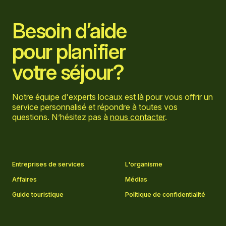
Besoin d’aide
pour planifier
votre séjour?
Notre équipe d'experts locaux est là pour vous offrir un
service personnalisé et répondre à toutes vos
questions. N’hésitez pas à
nous contacter
.
Aller sur la page Facebook
Aller sur la page LinkedIn
Aller sur la page Instagram
Aller sur la page YouTube
Entreprises de services
L'organisme
Affaires
Médias
Guide touristique
Politique de confidentialité