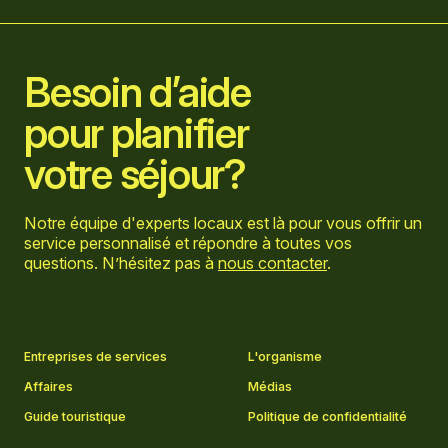
Accueil
Besoin d’aide
pour planifier
votre séjour?
Notre équipe d'experts locaux est là pour vous offrir un
service personnalisé et répondre à toutes vos
questions. N’hésitez pas à
nous contacter
.
Aller sur la page Facebook
Aller sur la page LinkedIn
Aller sur la page Instagram
Aller sur la page YouTube
Entreprises de services
L'organisme
Affaires
Médias
Guide touristique
Politique de confidentialité