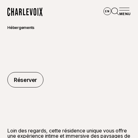
Aller au contenu principal
EN
MENU
Accueil
Ouvrir la
Hébergements
Réserver
Réserver
Loin des regards, cette résidence unique vous offre
une expérience intime et immersive des paysages de