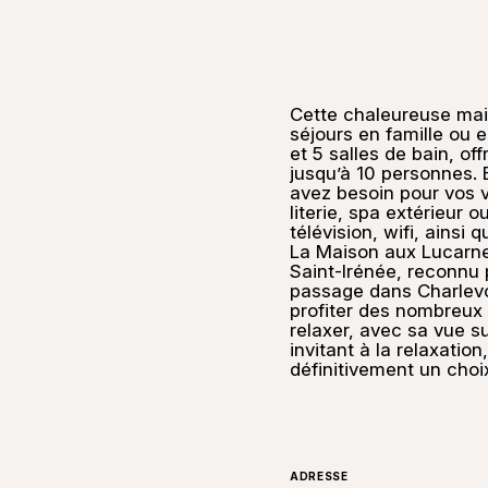
Cette chaleureuse mais
séjours en famille ou 
et 5 salles de bain, of
jusqu’à 10 personnes.
avez besoin pour vos 
literie, spa extérieur 
télévision, wifi, ainsi
La Maison aux Lucarnes
Saint-Irénée, reconnu
passage dans Charlevoi
profiter des nombreux 
relaxer, avec sa vue su
invitant à la relaxatio
définitivement un cho
ADRESSE