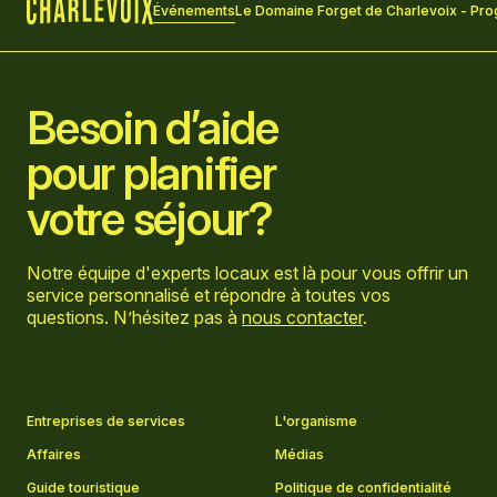
Événements
Le Domaine Forget de Charlevoix - Pro
Accueil
Besoin d’aide
pour planifier
votre séjour?
Notre équipe d'experts locaux est là pour vous offrir un
service personnalisé et répondre à toutes vos
questions. N’hésitez pas à
nous contacter
.
Aller sur la page Facebook
Aller sur la page LinkedIn
Aller sur la page Instagram
Aller sur la page YouTube
Entreprises de services
L'organisme
Affaires
Médias
Guide touristique
Politique de confidentialité