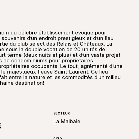
nom du célèbre établissement évoque pour
souvenirs d’un endroit prestigieux et d’un lieu
rtie du club sélect des Relais et Châteaux. La
e sous la double vocation de 20 unités de
rt terme (deux nuits et plus) et d’un vaste projet
és de condominiums pour propriétaires
propriétaires occupants. Le tout, agrémenté d’une
 le majestueux fleuve Saint-Laurent. Ce lieu
it entre la nature et les commodités d’un milieu
haine destination!
SECTEUR
,
La Malbaie
5
CITQ