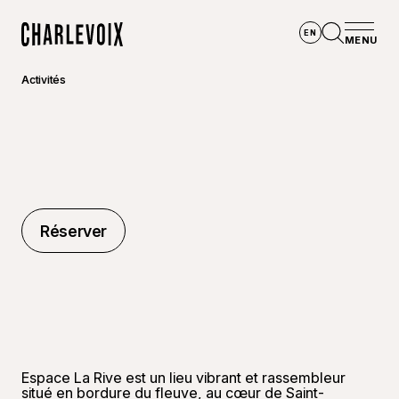
Aller au contenu principal
EN
MENU
Accueil
Ouvrir la
Activités
Réserver
Réserver
Espace La Rive est un lieu vibrant et rassembleur
situé en bordure du fleuve, au cœur de Saint-