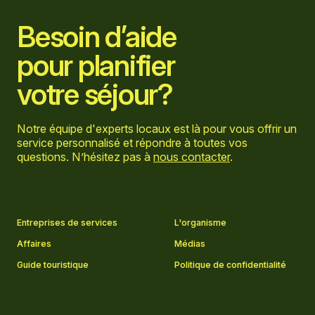
Besoin d’aide
pour planifier
votre séjour?
Notre équipe d'experts locaux est là pour vous offrir un
service personnalisé et répondre à toutes vos
questions. N’hésitez pas à
nous contacter
.
Aller sur la page Facebook
Aller sur la page LinkedIn
Aller sur la page Instagram
Aller sur la page YouTube
Entreprises de services
L'organisme
Affaires
Médias
Guide touristique
Politique de confidentialité