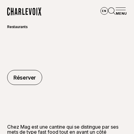
Aller au contenu principal
EN
MENU
Accueil
Ouvrir la
Restaurants
Réserver
Réserver
Chez Mag est une cantine qui se distingue par ses
mets de type fast food tout en ayant un côté