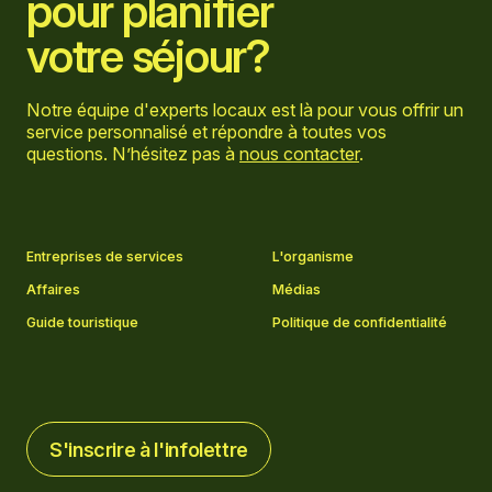
pour planifier
votre séjour?
Notre équipe d'experts locaux est là pour vous offrir un
service personnalisé et répondre à toutes vos
questions. N’hésitez pas à
nous contacter
.
Aller sur la page Facebook
Aller sur la page LinkedIn
Aller sur la page Instagram
Aller sur la page YouTube
Entreprises de services
L'organisme
Affaires
Médias
Guide touristique
Politique de confidentialité
S'inscrire à l'infolettre
S'inscrire à l'infolettre