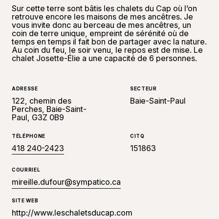
Sur cette terre sont bâtis les chalets du Cap où l’on
retrouve encore les maisons de mes ancêtres. Je
vous invite donc au berceau de mes ancêtres, un
coin de terre unique, empreint de sérénité où de
temps en temps il fait bon de partager avec la nature.
Au coin du feu, le soir venu, le repos est de mise. Le
chalet Josette-Élie a une capacité de 6 personnes.
ADRESSE
SECTEUR
122, chemin des
Baie-Saint-Paul
Perches, Baie-Saint-
Paul, G3Z 0B9
TÉLÉPHONE
CITQ
418 240-2423
151863
COURRIEL
mireille.dufour@sympatico.ca
SITE WEB
http://www.leschaletsducap.com