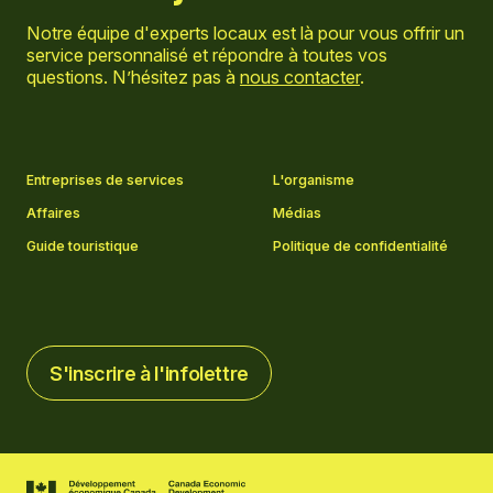
Notre équipe d'experts locaux est là pour vous offrir un
service personnalisé et répondre à toutes vos
questions. N’hésitez pas à
nous contacter
.
Aller sur la page Facebook
Aller sur la page LinkedIn
Aller sur la page Instagram
Aller sur la page YouTube
Entreprises de services
L'organisme
Affaires
Médias
Guide touristique
Politique de confidentialité
S'inscrire à l'infolettre
S'inscrire à l'infolettre