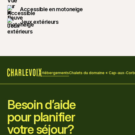
Accessible en motoneige
Jeux extérieurs
Hébergements
Chalets du domaine « Cap-aux-Cor
Accueil
Besoin d’aide
pour planifier
votre séjour?