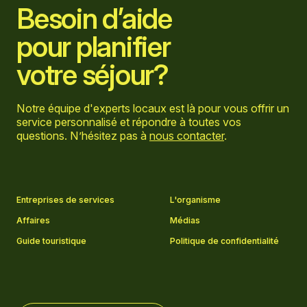
Besoin d’aide
pour planifier
votre séjour?
Notre équipe d'experts locaux est là pour vous offrir un
service personnalisé et répondre à toutes vos
questions. N’hésitez pas à
nous contacter
.
Aller sur la page Facebook
Aller sur la page LinkedIn
Aller sur la page Instagram
Aller sur la page YouTube
Entreprises de services
L'organisme
Affaires
Médias
Guide touristique
Politique de confidentialité