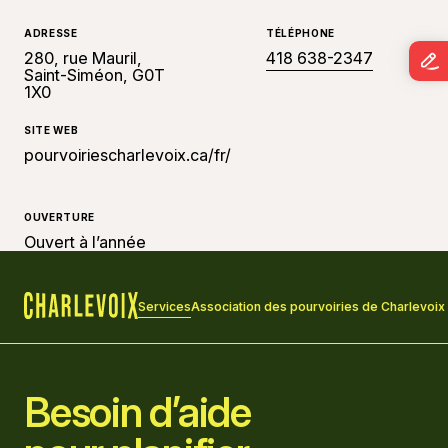
ADRESSE
TÉLÉPHONE
280, rue Mauril,
418 638-2347
Saint-Siméon, G0T
1X0
SITE WEB
pourvoiriescharlevoix.ca/fr/
OUVERTURE
Ouvert à l’année
Services
Association des pourvoiries de Charlevoix
Accueil
Besoin d’aide