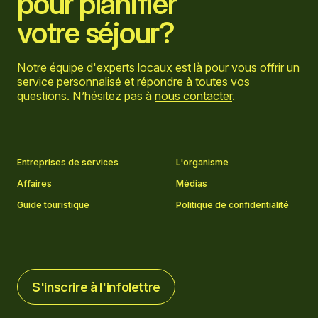
pour planifier
votre séjour?
Notre équipe d'experts locaux est là pour vous offrir un
service personnalisé et répondre à toutes vos
questions. N’hésitez pas à
nous contacter
.
Aller sur la page Facebook
Aller sur la page LinkedIn
Aller sur la page Instagram
Aller sur la page YouTube
Entreprises de services
L'organisme
Affaires
Médias
Guide touristique
Politique de confidentialité
S'inscrire à l'infolettre
S'inscrire à l'infolettre