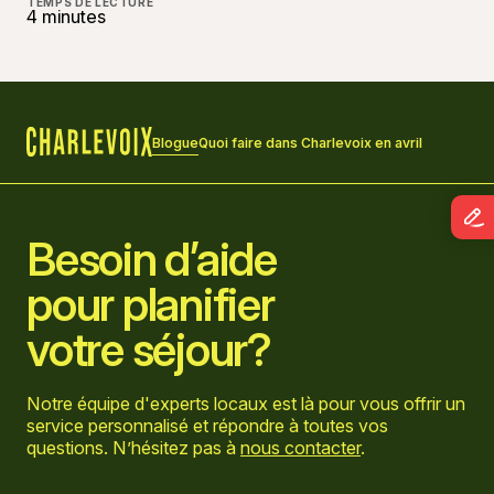
TEMPS DE LECTURE
4 minutes
Blogue
Quoi faire dans Charlevoix en avril
Accueil
Besoin d’aide
pour planifier
votre séjour?
Notre équipe d'experts locaux est là pour vous offrir un
service personnalisé et répondre à toutes vos
questions. N’hésitez pas à
nous contacter
.
Aller sur la page Facebook
Aller sur la page LinkedIn
Aller sur la page Instagram
Aller sur la page YouTube