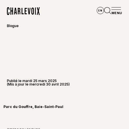
Aller au contenu principal
EN
MENU
Accueil
Ouvrir la
Blogue
Publié le mardi 25 mars 2025
(Mis à jour le mercredi 30 avril 2025)
©
Joannie
Parc du Gouffre, Baie-Saint-Paul