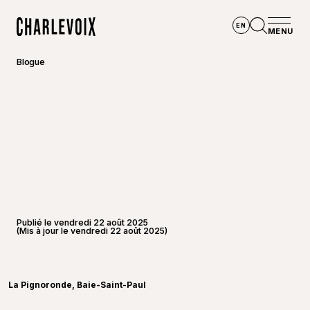
Aller au contenu principal
EN
MENU
Accueil
Ouvrir la
Blogue
Publié le vendredi 22 août 2025
(Mis à jour le vendredi 22 août 2025)
©
Alexis
La Pignoronde, Baie-Saint-Paul