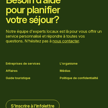
pour planifier
votre séjour?
Notre équipe d'experts locaux est là pour vous offrir un
service personnalisé et répondre à toutes vos
questions. N’hésitez pas à
nous contacter
.
Aller sur la page Facebook
Aller sur la page LinkedIn
Aller sur la page Instagram
Aller sur la page YouTube
Entreprises de services
L'organisme
Affaires
Médias
Guide touristique
Politique de confidentialité
S'inscrire à l'infolettre