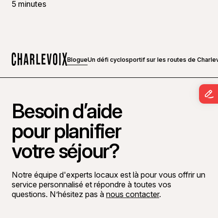
5 minutes
Blogue
Un défi cyclosportif sur les routes de Charle
Accueil
Besoin d’aide
pour planifier
votre séjour?
Notre équipe d'experts locaux est là pour vous offrir un
service personnalisé et répondre à toutes vos
questions. N’hésitez pas à
nous contacter
.
Aller sur la page Facebook
Aller sur la page LinkedIn
Aller sur la page Instagram
Aller sur la page YouTube