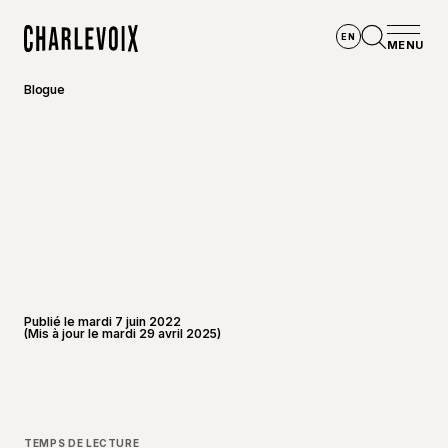
Aller au contenu principal
EN
MENU
Accueil
Ouvrir la
Blogue
Publié le mardi 7 juin 2022
(Mis à jour le mardi 29 avril 2025)
©
Ian Be
TEMPS DE LECTURE